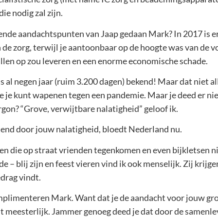
ie nodig zal zijn.
kende aandachtspunten van Jaap gedaan Mark? In 2017 is e
 de zorg, terwijl je aantoonbaar op de hoogte was van de 
allen op zou leveren en een enorme economische schade.
 al negen jaar (ruim 3.200 dagen) bekend! Maar dat niet al
 je je kunt wapenen tegen een pandemie. Maar je deed er ni
on? “Grove, verwijtbare nalatigheid” geloof ik.
itend door jouw nalatigheid, bloedt Nederland nu.
en die op straat vrienden tegenkomen en even bijkletsen ni
 – blij zijn en feest vieren vind ik ook menselijk. Zij krijge
edrag vindt.
omplimenteren Mark. Want dat je de aandacht voor jouw gro
it meesterlijk. Jammer genoeg deed je dat door de samenlev