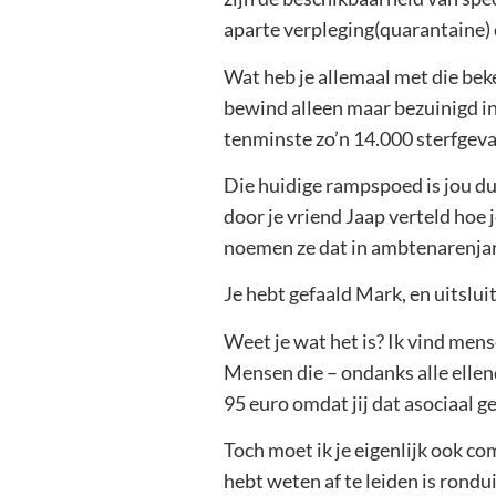
aparte verpleging(quarantaine) d
Wat heb je allemaal met die be
bewind alleen maar bezuinigd in
tenminste zo’n 14.000 sterfgev
Die huidige rampspoed is jou dus
door je vriend Jaap verteld hoe
noemen ze dat in ambtenarenjarg
Je hebt gefaald Mark, en uitslu
Weet je wat het is? Ik vind mens
Mensen die – ondanks alle ellende
95 euro omdat jij dat asociaal g
Toch moet ik je eigenlijk ook c
hebt weten af te leiden is rondu