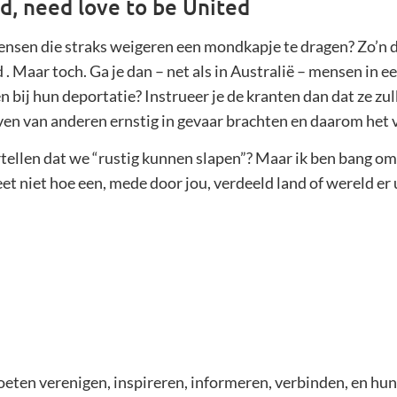
ed, need love to be United
sen die straks weigeren een mondkapje te dragen? Zo’n di
. Maar toch. Ga je dan – net als in Australië – mensen in e
n bij hun deportatie? Instrueer je de kranten dan dat ze z
leven van anderen ernstig in gevaar brachten en daarom het
 vertellen dat we “rustig kunnen slapen”? Maar ik ben bang 
t niet hoe een, mede door jou, verdeeld land of wereld er u
eten verenigen, inspireren, informeren, verbinden, en hun