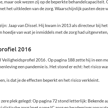
ie, maar ook wezen zij op de beperkte behandelcapaciteit. G
met het uitkleden van de zorg. Waarschijnlijk pasten deze
 zijn: Jaap van Dissel. Hij kwam in 2013 als directeur bij h
een hoedje van wat je inmiddels met de zorg had uitgevrete
profiel 2016
 Veiligheidsprofiel 2016 . Op pagina 188 zette hij in een m
menleving een pandemie is. Het stond er echt: het risico wa
n, is dat je de effecten beperkt en het risico verkleint.
de zere plek gelegd: Op pagina 72 stond letterlijk: Bekende
cialistische zorg (met name IC zorg en beademingsapparat