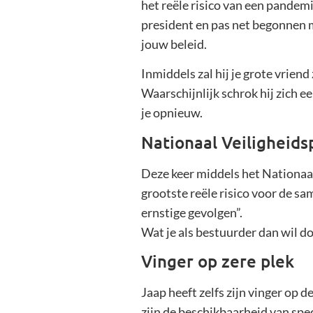
het reële risico van een pandem
president en pas net begonnen 
jouw beleid.
Inmiddels zal hij je grote vriend
Waarschijnlijk schrok hij zich 
je opnieuw.
Nationaal Veiligheids
Deze keer middels het Nationaal
grootste reële risico voor de sa
ernstige gevolgen”.
Wat je als bestuurder dan wil doe
Vinger op zere plek
Jaap heeft zelfs zijn vinger op 
zijn de beschikbaarheid van spe