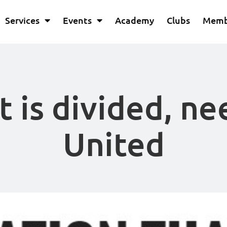
Services
Events
Academy
Clubs
Memb
t is divided, ne
United