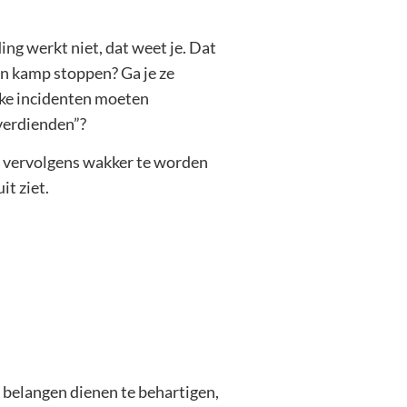
ng werkt niet, dat weet je. Dat
en kamp stoppen? Ga je ze
ulke incidenten moeten
 verdienden”?
om vervolgens wakker te worden
it ziet.
 belangen dienen te behartigen,