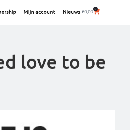
0
ership
Mijn account
Nieuws
€
0,00
ed love to be