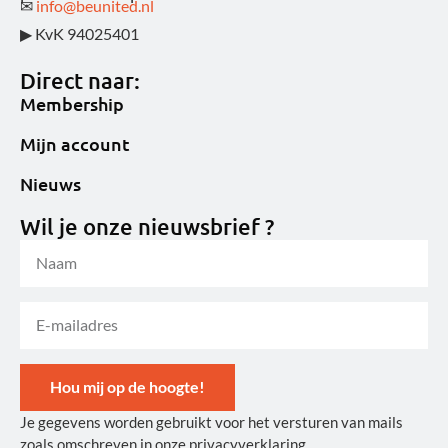
✉
info@beunited.nl
▶ KvK 94025401
Direct naar:
Membership
Mijn account
Nieuws
Wil je onze nieuwsbrief ?
Hou mij op de hoogte!
Je gegevens worden gebruikt voor het versturen van mails
Alternative:
zoals omschreven in onze privacyverklaring.