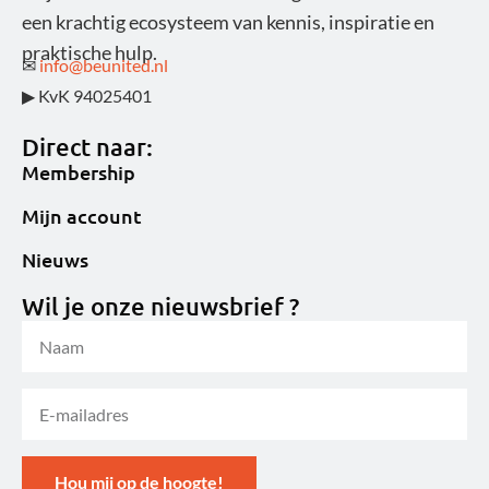
een krachtig ecosysteem van kennis, inspiratie en
praktische hulp.
✉
info@beunited.nl
▶ KvK 94025401
Direct naar:
Membership
Mijn account
Nieuws
Wil je onze nieuwsbrief ?
Hou mij op de hoogte!