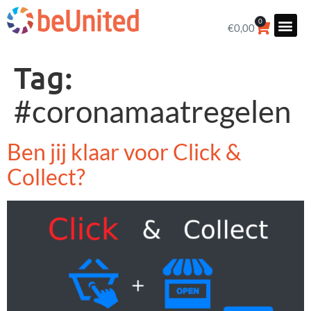
0
€
0,00
Tag:
#coronamaatregelen
Ben jij klaar voor Click &
Collect?