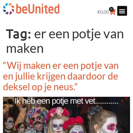
0
€
0,00
Tag:
er een potje van
maken
“Wij maken er een potje van
en jullie krijgen daardoor de
deksel op je neus.”