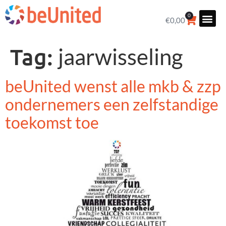
0
€
0,00
Tag:
jaarwisseling
beUnited wenst alle mkb & zzp
ondernemers een zelfstandige
toekomst toe