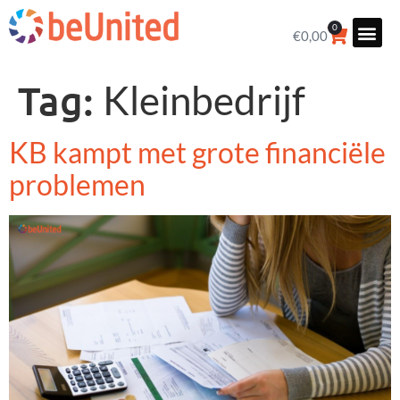
0
€
0,00
Tag:
Kleinbedrijf
KB kampt met grote financiële
problemen