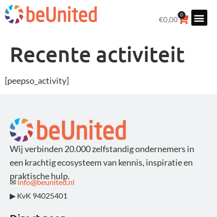
0
€
0,00
Recente activiteit
[peepso_activity]
Wij verbinden 20.000 zelfstandig ondernemers in
een krachtig ecosysteem van kennis, inspiratie en
praktische hulp.
✉
info@beunited.nl
▶ KvK 94025401