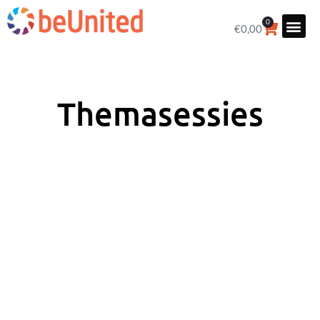
0
€
0,00
Themasessies