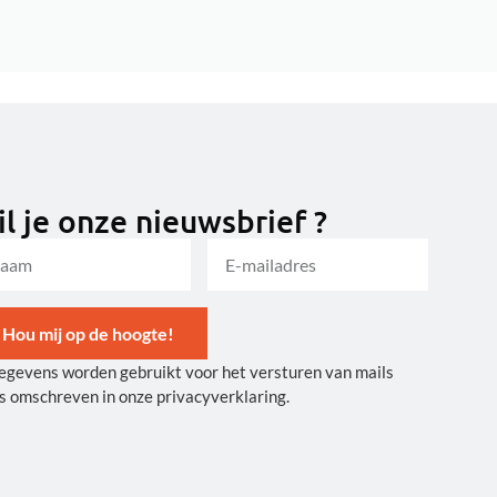
l je onze nieuwsbrief ?
Hou mij op de hoogte!
egevens worden gebruikt voor het versturen van mails
ernative:
s omschreven in onze privacyverklaring.