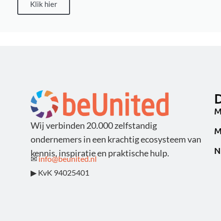
Klik hier
D
M
Wij verbinden 20.000 zelfstandig
M
ondernemers in een krachtig ecosysteem van
N
kennis, inspiratie en praktische hulp.
✉
info@beunited.nl
▶ KvK 94025401