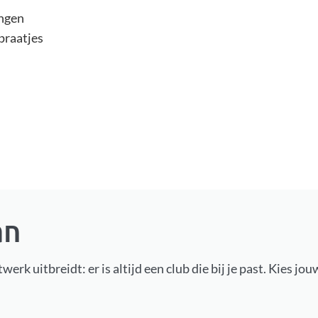
ingen
praatjes
an
etwerk uitbreidt: er is altijd een club die bij je past. Kie