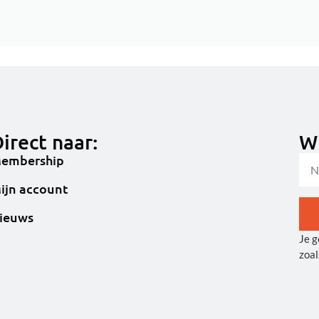
irect naar:
Wi
embership
ijn account
ieuws
Je g
Alt
zoal