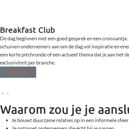
Breakfast Club
De dag beginnen met een goed gesprek en een croissantje. 
schuiven ondernemers aan om de dag vol inspiratie en ener
een korte pitchronde of een actueel thema dat je aan het d
exclusiviteit per branche.
Lees verder
Waarom zou je je aanslu
Je bouwt duurzame relaties op in een informele sfeer
Je ontmoet ondernemers die écht bij je passen