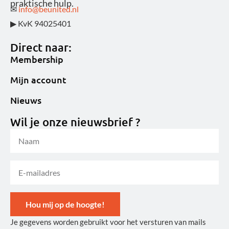
praktische hulp.
✉
info@beunited.nl
▶ KvK 94025401
Direct naar:
Membership
Mijn account
Nieuws
Wil je onze nieuwsbrief ?
Hou mij op de hoogte!
Je gegevens worden gebruikt voor het versturen van mails
Alternative: