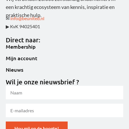
een krachtig ecosysteem van kennis, inspiratie en
praktische hulp.
✉
info@beunited.nl
▶ KvK 94025401
Direct naar:
Membership
Mijn account
Nieuws
Wil je onze nieuwsbrief ?
Hou mij op de hoogte!