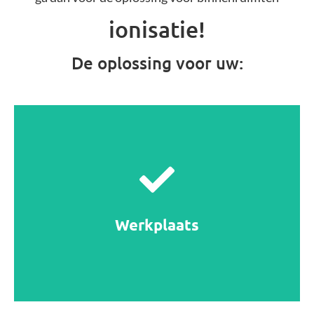
ionisatie!
De oplossing voor uw:
Ionisatie
schakelt 99,9% van bacteriën en virussen uit in
Werkplaats
werkplaatsen en productielijnen!