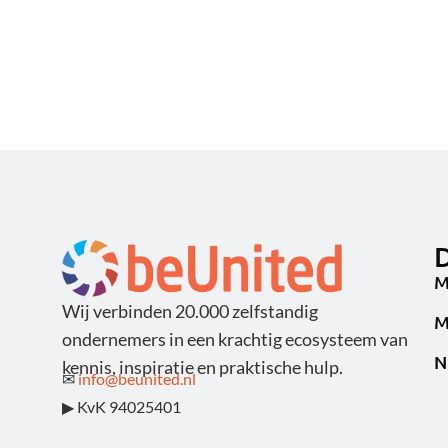
D
M
Wij verbinden 20.000 zelfstandig
M
ondernemers in een krachtig ecosysteem van
N
kennis, inspiratie en praktische hulp.
✉
info@beunited.nl
▶ KvK 94025401