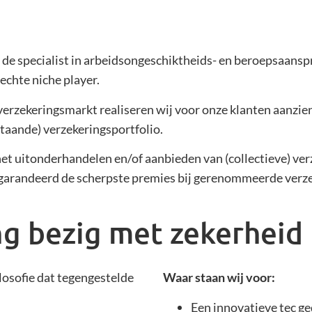
r de specialist in arbeidsongeschiktheids- en beroepsaans
 echte niche player.
 verzekeringsmarkt realiseren wij voor onze klanten aanzi
staande) verzekeringsportfolio.
 het uitonderhandelen en/of aanbieden van (collectieve) ve
egarandeerd de scherpste premies bij gerenommeerde verze
ang bezig met zekerheid
losofie dat tegengestelde
Waar staan wij voor:
Een innovatieve tec ge