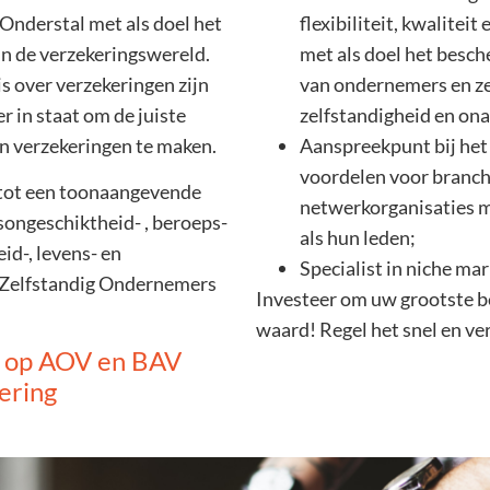
Onderstal met als doel het
flexibiliteit, kwaliteit
in de verzekeringswereld.
met als doel het besc
s over verzekeringen zijn
van ondernemers en ze
 in staat om de juiste
zelfstandigheid en ona
n verzekeringen te maken.
Aanspreekpunt bij het
voordelen voor branche
d tot een toonaangevende
netwerkorganisaties m
songeschiktheid- , beroeps-
als hun leden;
id-, levens- en
Specialist in niche ma
 Zelfstandig Ondernemers
Investeer om uw grootste bez
waard! Regel het snel en v
e op AOV en BAV
ering