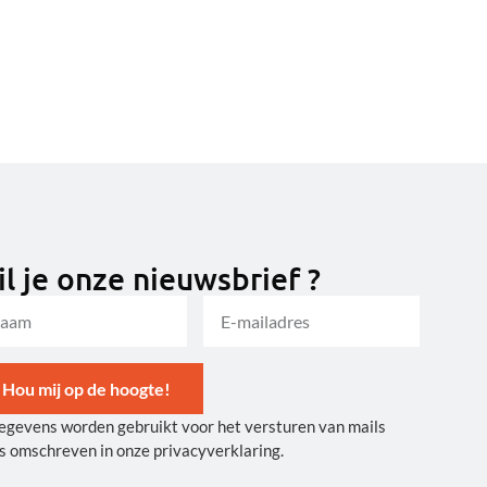
l je onze nieuwsbrief ?
Hou mij op de hoogte!
egevens worden gebruikt voor het versturen van mails
ernative:
s omschreven in onze privacyverklaring.