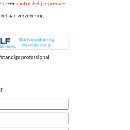
en zeer
aantrekkelijke premies
.
ket aan verzekering
lfstandige professional
r