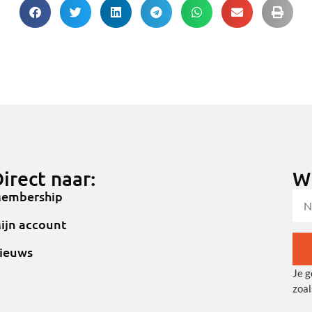
irect naar:
Wi
embership
ijn account
ieuws
Je g
Alt
zoal