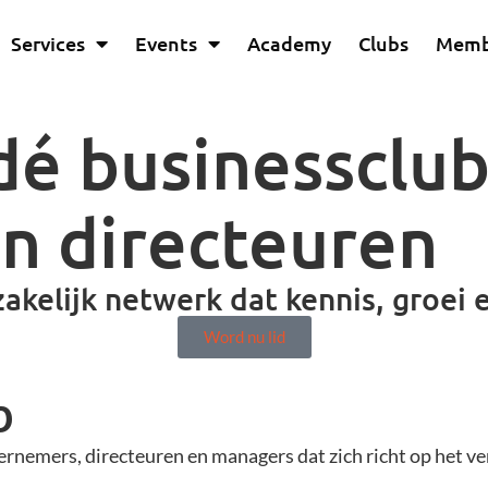
Services
Events
Academy
Clubs
Memb
j dé businessclu
n directeuren
akelijk netwerk dat kennis, groei 
Word nu lid
b
nemers, directeuren en managers dat zich richt op het ver