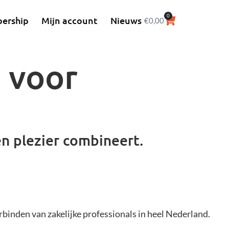
0
ership
Mijn account
Nieuws
€
0,00
b voor
en plezier combineert.
binden van zakelijke professionals in heel Nederland.