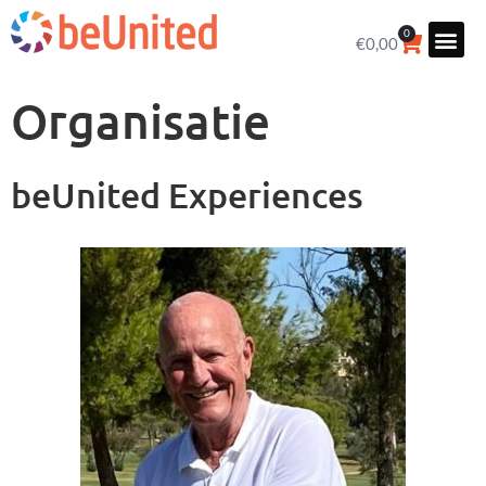
0
€
0,00
Organisatie
beUnited Experiences