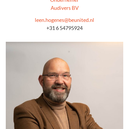
Audivers BV
leen.hogenes@beunited.nl
+31 6 54795924