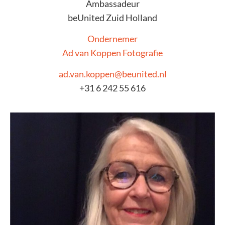
Ambassadeur
beUnited Zuid Holland
Ondernemer
Ad van Koppen Fotografie
ad.van.koppen@beunited.nl
+31 6 242 55 616