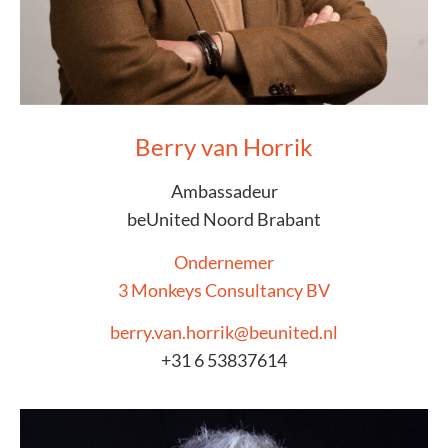
Berry van Horrik
Ambassadeur
beUnited Noord Brabant
Ondernemer
3 Monkeys Consultancy BV
berry.van.horrik@beunited.nl
+31 6 53837614