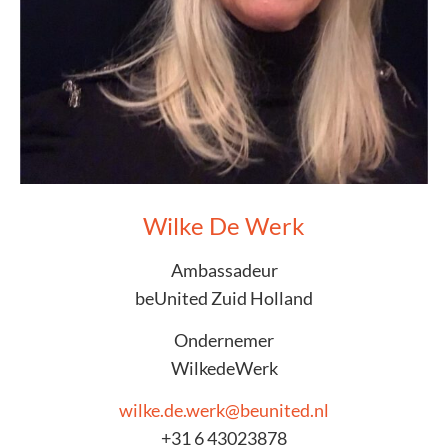
Wilke De Werk
Ambassadeur
beUnited Zuid Holland
Ondernemer
WilkedeWerk
wilke.de.werk@beunited.nl
+31 6 43023878