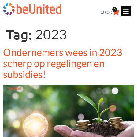
0
€
0,00
Tag:
2023
Ondernemers wees in 2023
scherp op regelingen en
subsidies!