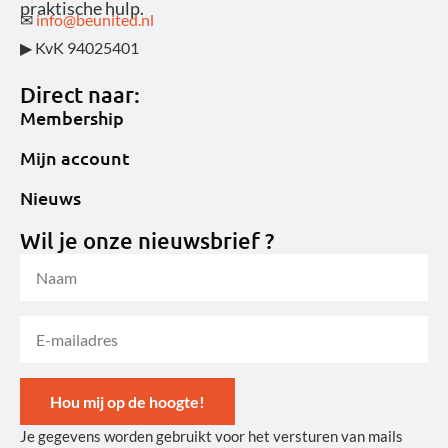
praktische hulp.
✉
info@beunited.nl
▶ KvK 94025401
Direct naar:
Membership
Mijn account
Nieuws
Wil je onze nieuwsbrief ?
Hou mij op de hoogte!
Je gegevens worden gebruikt voor het versturen van mails
Alternative: