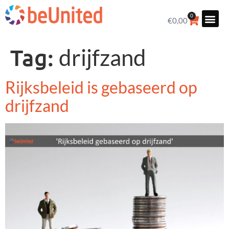
0
€
0,00
Tag:
drijfzand
Rijksbeleid is gebaseerd op
drijfzand