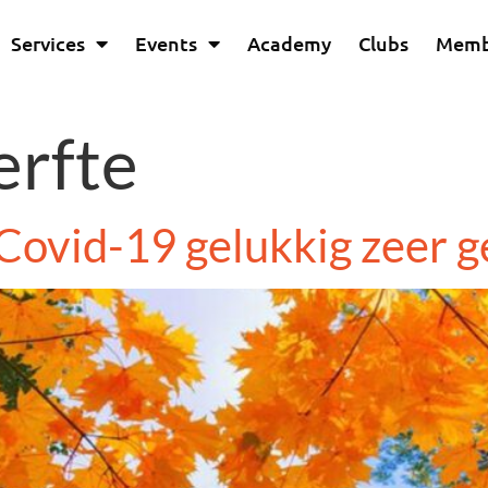
Services
Events
Academy
Clubs
Memb
erfte
Covid-19 gelukkig zeer g