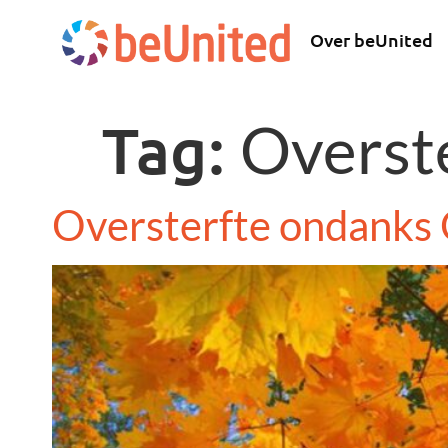
Over beUnited
Tag:
Overst
Oversterfte ondanks 