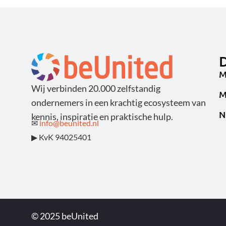
D
M
Wij verbinden 20.000 zelfstandig
M
ondernemers in een krachtig ecosysteem van
N
kennis, inspiratie en praktische hulp.
✉
info@beunited.nl
▶ KvK 94025401
© 2025 beUnited