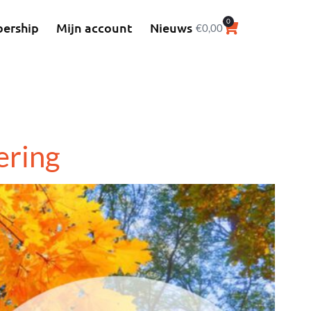
0
ership
Mijn account
Nieuws
€
0,00
ering