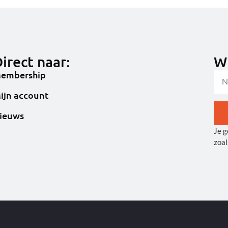
irect naar:
Wi
embership
ijn account
ieuws
Je g
Alt
zoal