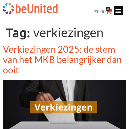
0
€
0,00
Tag:
verkiezingen
Verkiezingen 2025: de stem
van het MKB belangrijker dan
ooit