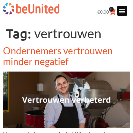
0
€
0,00
Tag:
vertrouwen
Ondernemers vertrouwen
minder negatief