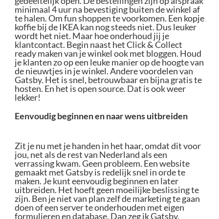
gedeeltelijk open. De bestellingen zijn op afspraak
minimaal 4 uur na bevestiging buiten de winkel af
te halen. Om fun shoppen te voorkomen. Een kopje
koffie bij de IKEA kan nog steeds niet. Dus leuker
wordt het niet. Maar hoe onderhoud jij je
klantcontact. Begin naast het Click & Collect
ready maken van je winkel ook met bloggen. Houd
je klanten zo op een leuke manier op de hoogte van
de nieuwtjes in je winkel. Andere voordelen van
Gatsby. Het is snel, betrouwbaar en bijna gratis te
hosten. En het is open source. Dat is ook weer
lekker!
Eenvoudig beginnen en naar wens uitbreiden
Zit je nu met je handen in het haar, omdat dit voor
jou, net als de rest van Nederland als een
verrassing kwam. Geen probleem. Een website
gemaakt met Gatsby is redelijk snel in orde te
maken. Je kunt eenvoudig beginnen en later
uitbreiden. Het hoeft geen moeilijke beslissing te
zijn. Ben je niet van plan zelf de marketing te gaan
doen of een server te onderhouden met eigen
formulieren en database. Dan zeg ik Gatsby.