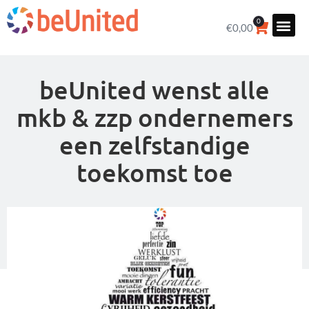
0
€
0,00
beUnited wenst alle
mkb & zzp ondernemers
een zelfstandige
toekomst toe