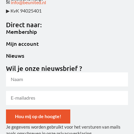
✉
info@beunited.nl
▶ KvK 94025401
Direct naar:
Membership
Mijn account
Nieuws
Wil je onze nieuwsbrief ?
Hou mij op de hoogte!
Je gegevens worden gebruikt voor het versturen van mails
Alternative:
zoals omschreven in onze privacyverklaring.