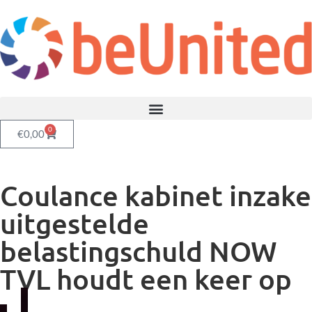
0
€
0,00
Coulance kabinet inzake
uitgestelde
belastingschuld NOW
TVL houdt een keer op