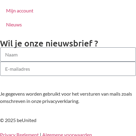
Mijn account
Nieuws
Wil je onze nieuwsbrief ?
Hou mij op de hoogte!
Je gegevens worden gebruikt voor het versturen van mails zoals
Alternative:
omschreven in onze privacyverklaring.
© 2025 beUnited
Privacy Reglement
|
Algemene voorwaarden