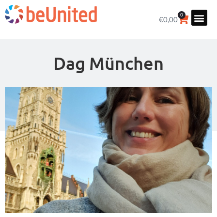
0
€
0,00
Dag München