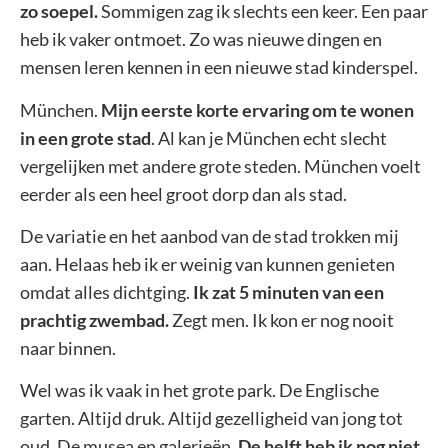
zo soepel.
Sommigen zag ik slechts een keer. Een paar
heb ik vaker ontmoet. Zo was nieuwe dingen en
mensen leren kennen in een nieuwe stad kinderspel.
München.
Mijn eerste korte ervaring om te wonen
in een grote stad
. Al kan je München echt slecht
vergelijken met andere grote steden. München voelt
eerder als een heel groot dorp dan als stad.
De variatie en het aanbod van de stad trokken mij
aan. Helaas heb ik er weinig van kunnen genieten
omdat alles dichtging.
Ik zat 5 minuten van een
prachtig zwembad.
Zegt men. Ik kon er nog nooit
naar binnen.
Wel was ik vaak in het grote park. De Englische
garten. Altijd druk. Altijd gezelligheid van jong tot
oud. De musea en galerieën.
De helft heb ik nog niet