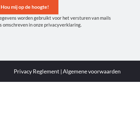
Hou mij op de hoogte!
egevens worden gebruikt voor het versturen van mails
ernative:
s omschreven in onze privacyverklaring.
Privacy Reglement
|
Algemene voorwaarden