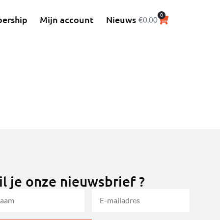
0
ership
Mijn account
Nieuws
€
0,00
l je onze nieuwsbrief ?