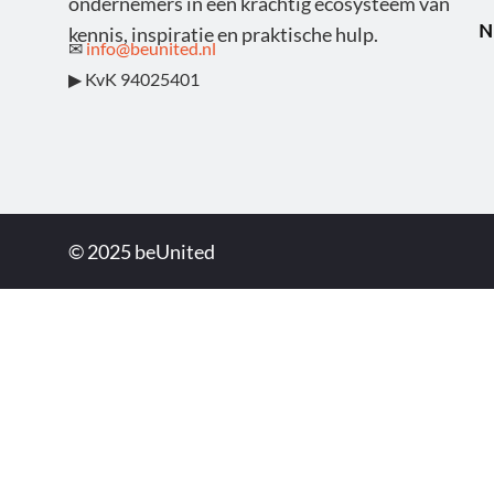
ondernemers in een krachtig ecosysteem van
N
kennis, inspiratie en praktische hulp.
✉
info@beunited.nl
▶ KvK 94025401
© 2025 beUnited