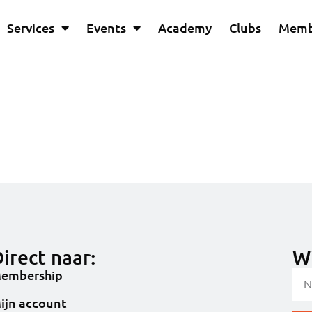
Services
Events
Academy
Clubs
Memb
irect naar:
Wi
embership
ijn account