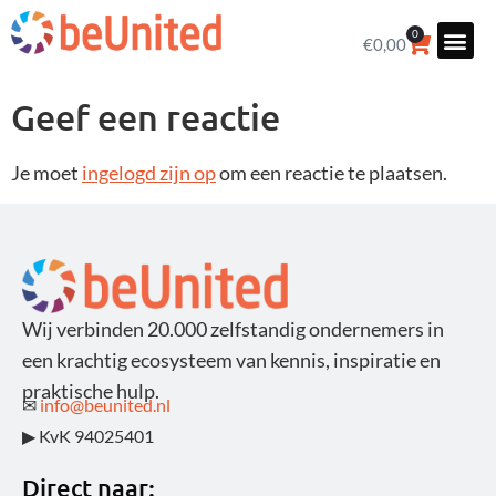
0
€
0,00
Geef een reactie
Je moet
ingelogd zijn op
om een reactie te plaatsen.
Wij verbinden 20.000 zelfstandig ondernemers in
een krachtig ecosysteem van kennis, inspiratie en
praktische hulp.
✉
info@beunited.nl
▶ KvK 94025401
Direct naar: