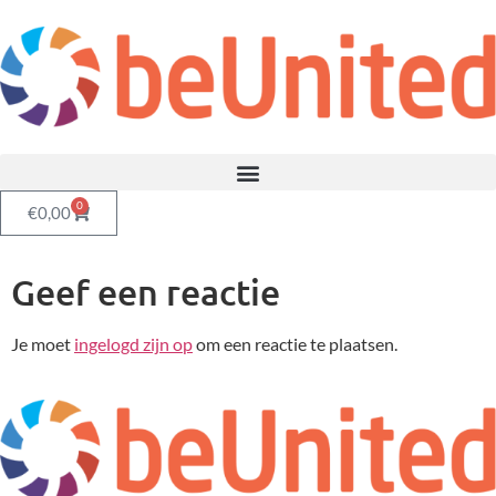
0
€
0,00
Geef een reactie
Je moet
ingelogd zijn op
om een reactie te plaatsen.