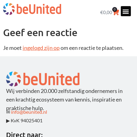
0
€
0,00
Geef een reactie
Je moet
ingelogd zijn op
om een reactie te plaatsen.
Wij verbinden 20.000 zelfstandig ondernemers in
een krachtig ecosysteem van kennis, inspiratie en
praktische hulp.
✉
info@beunited.nl
▶ KvK 94025401
Direct naar: