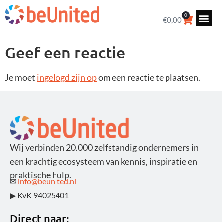
0
€
0,00
Geef een reactie
Je moet
ingelogd zijn op
om een reactie te plaatsen.
Wij verbinden 20.000 zelfstandig ondernemers in
een krachtig ecosysteem van kennis, inspiratie en
praktische hulp.
✉
info@beunited.nl
▶ KvK 94025401
Direct naar: