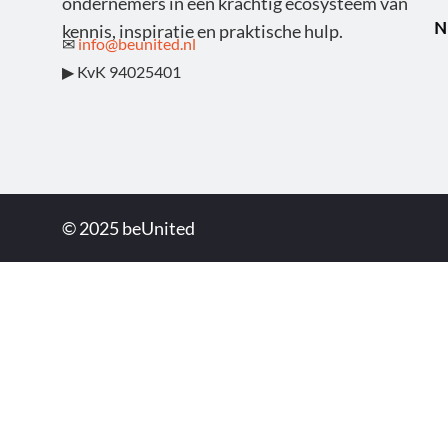
ondernemers in een krachtig ecosysteem van
N
kennis, inspiratie en praktische hulp.
✉
info@beunited.nl
▶ KvK 94025401
© 2025 beUnited