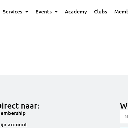
Services
Events
Academy
Clubs
Memb
irect naar:
Wi
embership
ijn account