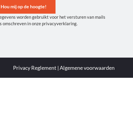
Hou mij op de hoogte!
egevens worden gebruikt voor het versturen van mails
ernative:
s omschreven in onze privacyverklaring.
Privacy Reglement
|
Algemene voorwaarden