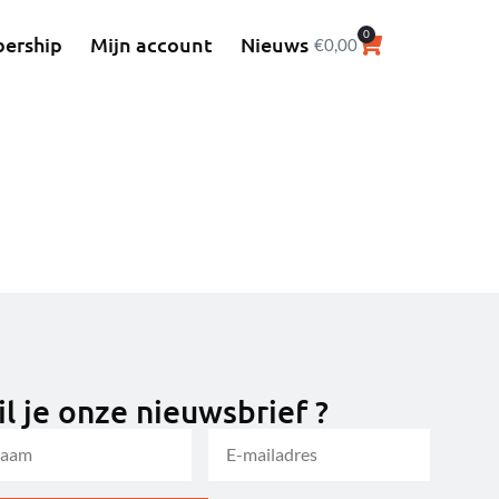
0
ership
Mijn account
Nieuws
€
0,00
l je onze nieuwsbrief ?