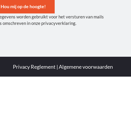
Hou mij op de hoogte!
egevens worden gebruikt voor het versturen van mails
ernative:
s omschreven in onze privacyverklaring.
Privacy Reglement
|
Algemene voorwaarden