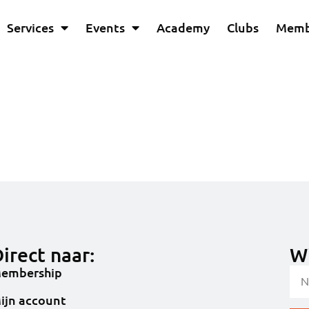
Services
Events
Academy
Clubs
Memb
irect naar:
Wi
embership
ijn account