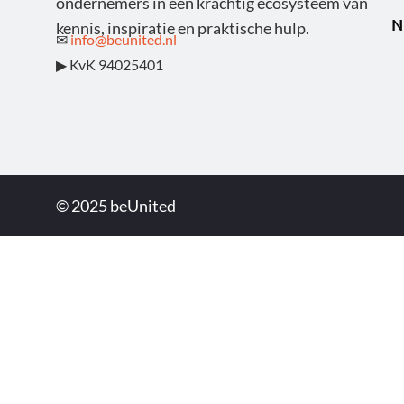
ondernemers in een krachtig ecosysteem van
N
kennis, inspiratie en praktische hulp.
✉
info@beunited.nl
▶ KvK 94025401
© 2025 beUnited