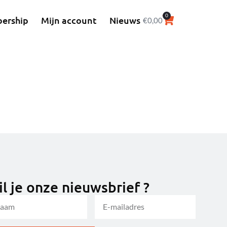
0
ership
Mijn account
Nieuws
€
0,00
l je onze nieuwsbrief ?