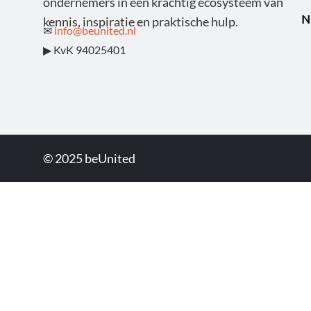
ondernemers in een krachtig ecosysteem van
N
kennis, inspiratie en praktische hulp.
✉
info@beunited.nl
▶ KvK 94025401
© 2025 beUnited