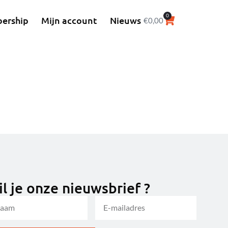
0
ership
Mijn account
Nieuws
€
0,00
l je onze nieuwsbrief ?