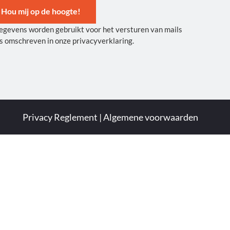
Hou mij op de hoogte!
egevens worden gebruikt voor het versturen van mails
ernative:
s omschreven in onze privacyverklaring.
Privacy Reglement
|
Algemene voorwaarden