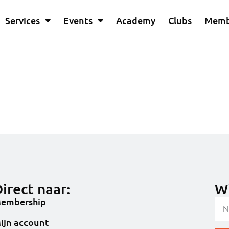
Services
Events
Academy
Clubs
Memb
irect naar:
Wi
embership
ijn account