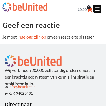
0
€
0,00
Geef een reactie
Je moet
ingelogd zijn op
om een reactie te plaatsen.
Wij verbinden 20.000 zelfstandig ondernemers in
een krachtig ecosysteem van kennis, inspiratie en
praktische hulp.
✉
info@beunited.nl
▶ KvK 94025401
Direct naar: