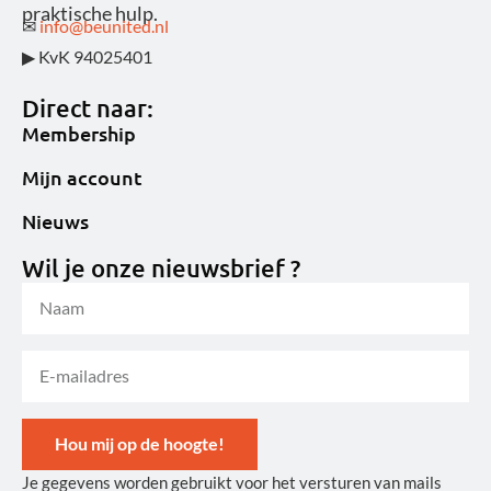
praktische hulp.
✉
info@beunited.nl
▶ KvK 94025401
Direct naar:
Membership
Mijn account
Nieuws
Wil je onze nieuwsbrief ?
Hou mij op de hoogte!
Je gegevens worden gebruikt voor het versturen van mails
Alternative: