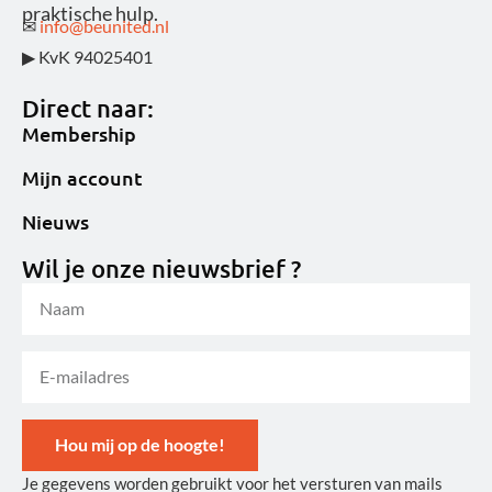
praktische hulp.
✉
info@beunited.nl
▶ KvK 94025401
Direct naar:
Membership
Mijn account
Nieuws
Wil je onze nieuwsbrief ?
Hou mij op de hoogte!
Je gegevens worden gebruikt voor het versturen van mails
Alternative: