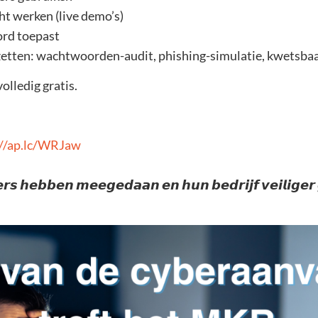
t werken (live demo’s)
ord toepast
nzetten: wachtwoorden-audit, phishing-simulatie, kwetsba
lledig gratis.
://ap.lc/WRJaw
𝙨 𝙝𝙚𝙗𝙗𝙚𝙣 𝙢𝙚𝙚𝙜𝙚𝙙𝙖𝙖𝙣 𝙚𝙣 𝙝𝙪𝙣 𝙗𝙚𝙙𝙧𝙞𝙟𝙛 𝙫𝙚𝙞𝙡𝙞𝙜𝙚𝙧 𝙜