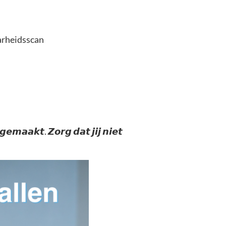
arheidsscan
𝙚𝙢𝙖𝙖𝙠𝙩. 𝙕𝙤𝙧𝙜 𝙙𝙖𝙩 𝙟𝙞𝙟 𝙣𝙞𝙚𝙩