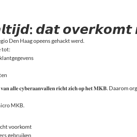
𝙡𝙩𝙞𝙟𝙙: 𝙙𝙖𝙩 𝙤𝙫𝙚𝙧𝙠𝙤𝙢𝙩
egio Den Haag opeens gehackt werd.
 tot:
 klantgegevens
ten
𝐚𝐥𝐥𝐞 𝐜𝐲𝐛𝐞𝐫𝐚𝐚𝐧𝐯𝐚𝐥𝐥𝐞𝐧 𝐫𝐢𝐜𝐡𝐭 𝐳𝐢𝐜𝐡 𝐨𝐩 𝐡𝐞𝐭 𝐌𝐊𝐁
micro MKB.
icht voorkomt
rs gebruiken