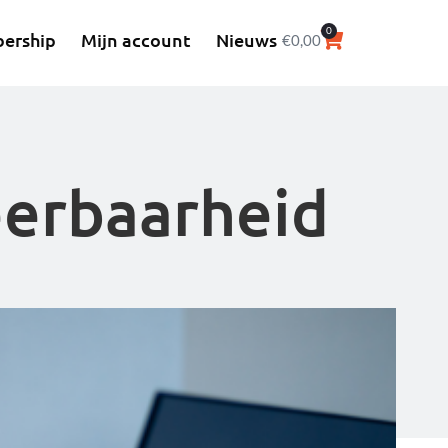
0
ership
Mijn account
Nieuws
€
0,00
erbaarheid