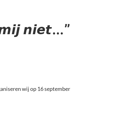
 𝙢𝙞𝙟 𝙣𝙞𝙚𝙩…”
. Daarom organiseren wij op 16 september