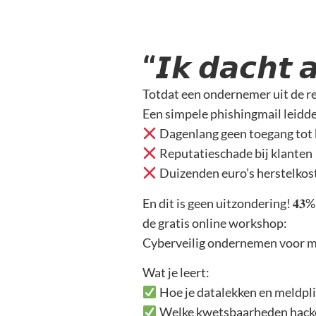
“𝙄𝙠 𝙙𝙖𝙘𝙝𝙩 𝙖
Totdat een ondernemer uit de r
Een simpele phishingmail leidde
Dagenlang geen toegang tot
Reputatieschade bij klanten
Duizenden euro’s herstelkos
En dit is geen uitzondering! 𝟒𝟑% 𝐯𝐚𝐧 
de gratis online workshop:
Cyberveilig ondernemen voor 
Wat je leert:
Hoe je datalekken en meldpl
Welke kwetsbaarheden hacke