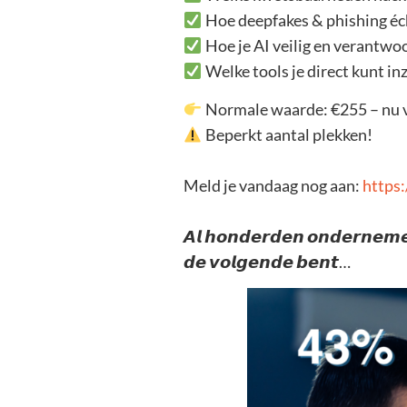
Hoe deepfakes & phishing éch
Hoe je AI veilig en verantwo
Welke tools je direct kunt i
Normale waarde: €255 – nu vo
Beperkt aantal plekken!
Meld je vandaag nog aan:
https
𝘼𝙡 𝙝𝙤𝙣𝙙𝙚𝙧𝙙𝙚𝙣 𝙤𝙣𝙙𝙚𝙧𝙣𝙚𝙢𝙚𝙧
𝙙𝙚 𝙫𝙤𝙡𝙜𝙚𝙣𝙙𝙚 𝙗𝙚𝙣𝙩…