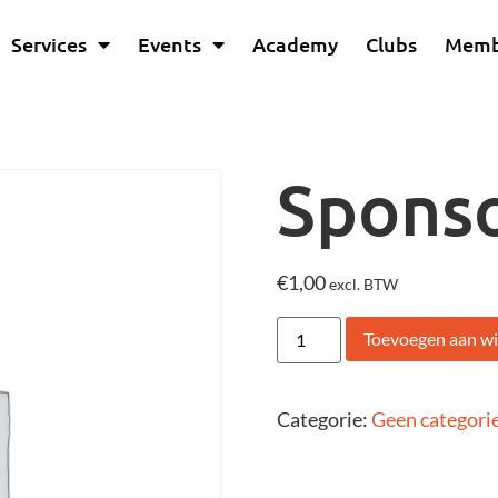
Services
Events
Academy
Clubs
Memb
Spons
€
1,00
excl. BTW
Toevoegen aan w
Categorie:
Geen categori