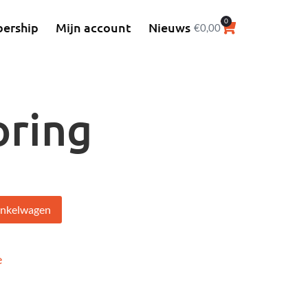
0
ership
Mijn account
Nieuws
€
0,00
oring
Alternative:
inkelwagen
e