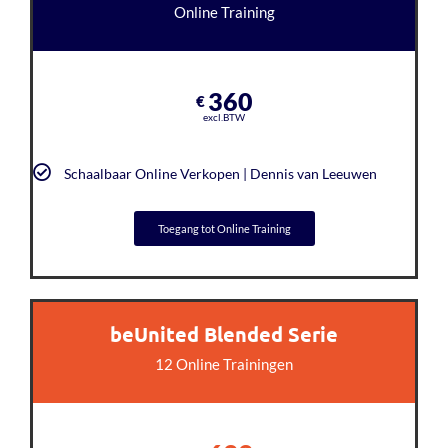
Online Training
360
€
excl.BTW
Schaalbaar Online Verkopen | Dennis van Leeuwen
Toegang tot Online Training
beUnited Blended Serie
12 Online Trainingen