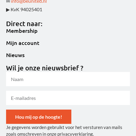
✉
info@beunited.nl
▶ KvK 94025401
Direct naar:
Membership
Mijn account
Nieuws
Wil je onze nieuwsbrief ?
Hou mij op de hoogte!
Je gegevens worden gebruikt voor het versturen van mails
Alternative:
zoals omschreven in onze privacyverklaring.