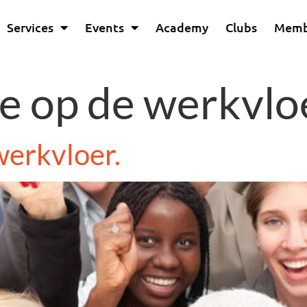
Services
Events
Academy
Clubs
Memb
e op de werkvlo
erkvloer.