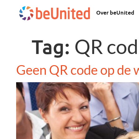
Over beUnited
Tag:
QR cod
Geen QR code op de w