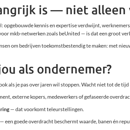
ngrijk is — niet allee
el: opgebouwde kennis en expertise verdwijnt, werknemers
oor mkb-netwerken zoals beUnited — is dat een groot verl
 kansen om bedrijven toekomstbestendig te maken: met ni
jou als ondernemer?
ok als je pas over jaren wil stoppen. Wacht niet tot de tijd 
ment, externe kopers, medewerkers of gefaseerde overdrac
ering
— dat voorkomt teleurstellingen.
— een goede overdracht beschermt waarde, banen én reput