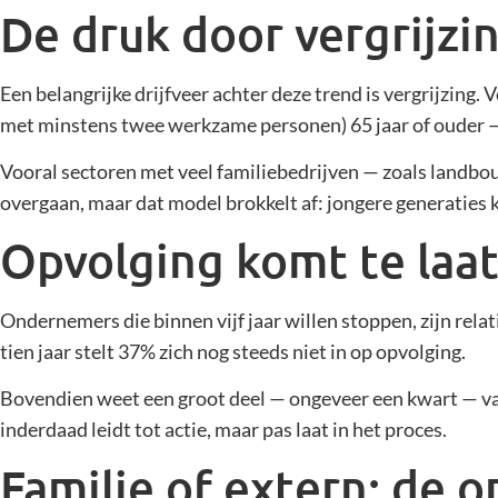
De druk door vergrijzi
Een belangrijke drijfveer achter deze trend is vergrijzing
met minstens twee werkzame personen) 65 jaar of ouder 
Vooral sectoren met veel familiebedrijven — zoals landbo
overgaan, maar dat model brokkelt af: jongere generaties 
Opvolging komt te laa
Ondernemers die binnen vijf jaar willen stoppen, zijn rela
tien jaar stelt 37% zich nog steeds niet in op opvolging.
Bovendien weet een groot deel — ongeveer een kwart — van
inderdaad leidt tot actie, maar pas laat in het proces.
Familie of extern: de 