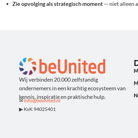
Zie opvolging als strategisch moment
— niet alleen a
D
M
Wij verbinden 20.000 zelfstandig
M
ondernemers in een krachtig ecosysteem van
N
kennis, inspiratie en praktische hulp.
✉
info@beunited.nl
▶ KvK 94025401