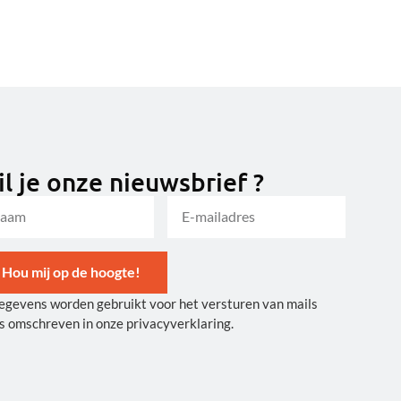
l je onze nieuwsbrief ?
Hou mij op de hoogte!
egevens worden gebruikt voor het versturen van mails
ernative:
s omschreven in onze privacyverklaring.