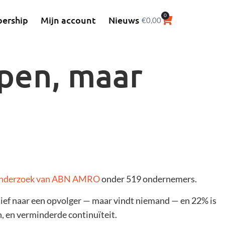
0
ership
Mijn account
Nieuws
€
0,00
pen, maar
nderzoek van ABN AMRO
onder 519 ondernemers.
tief naar een opvolger — maar vindt niemand — en 22% is
n, en verminderde continuïteit.