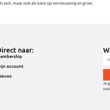
ls exit, maar ook als kans op vernieuwing en groei.
irect naar:
Wi
embership
ijn account
ieuws
Je g
Alt
zoal