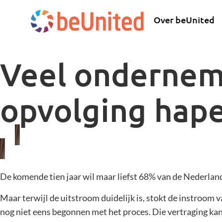
Over beUnited
Veel onderneme
opvolging hape
De komende tien jaar wil maar liefst 68% van de Nederland
Maar terwijl de uitstroom duidelijk is, stokt de instroo
nog niet eens begonnen met het proces. Die vertraging kan 