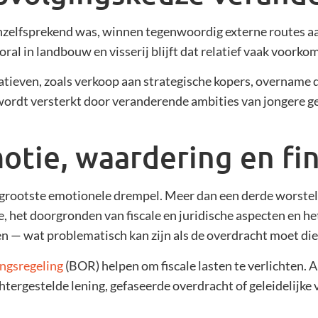
nzelfsprekend was, winnen tegenwoordig externe routes a
oral in landbouw en visserij blijft dat relatief vaak voorko
atieven, zoals verkoop aan strategische kopers, overnam
 wordt versterkt door veranderende ambities van jongere g
tie, waardering en fin
e grootste emotionele drempel. Meer dan een derde worstel
e, het doorgronden van fiscale en juridische aspecten en h
ingen — wat problematisch kan zijn als de overdracht moet 
ingsregeling
(BOR) helpen om fiscale lasten te verlichten. 
tergestelde lening, gefaseerde overdracht of geleidelijke 