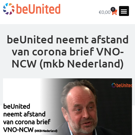
0
€
0,00
beUnited neemt afstand
van corona brief VNO-
NCW (mkb Nederland)