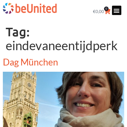
0
€
0,00
Tag:
eindevaneentijdperk
Dag München