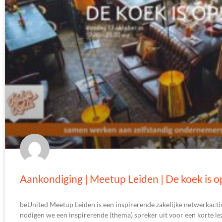
Aankondiging | Meetup Leiden | De koek is o
beUnited Meetup Leiden is een inspirerende zakelijke netwerkactiv
nodigen we een inspirerende (thema) spreker uit voor een korte le