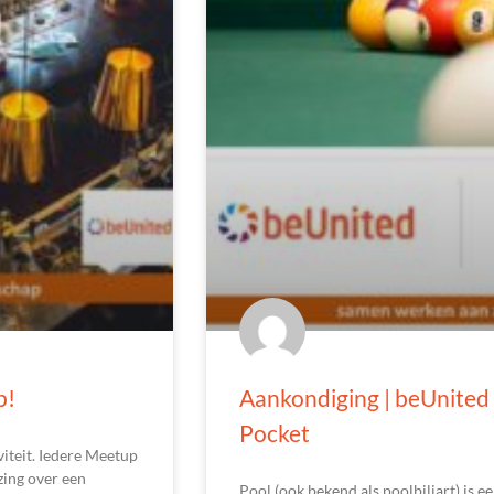
p!
Aankondiging | beUnited E
Pocket
iteit. Iedere Meetup
zing over een
Pool (ook bekend als poolbiljart) is 