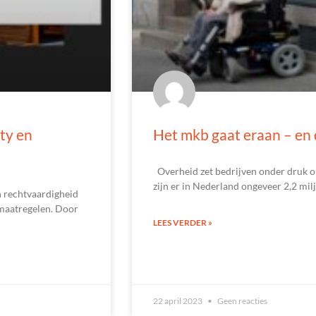
ty en
Het mkb gaat eraan – en d
Overheid zet bedrijven onder druk o
zijn er in Nederland ongeveer 2,2 mil
n rechtvaardigheid
amaatregelen. Door
LEES VERDER »
22 april 2023
Geen reacties