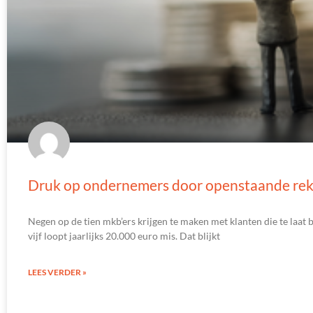
Druk op ondernemers door openstaande re
Negen op de tien mkb’ers krijgen te maken met klanten die te laat 
vijf loopt jaarlijks 20.000 euro mis. Dat blijkt
LEES VERDER »