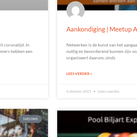
Aankondiging | Meetup A
 coronatijd. In
Netwerken is de kunst van het aanga
nemers hebben een
nuttig en bevorderend kunnen zijn v
organiseert daarom, sinds
LEES VERDER »
6 oktober 2023
Geen reacties
NIEUWS