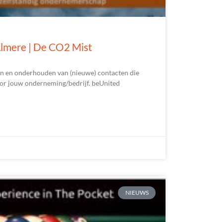
lmere | De CO2 Mist
an en onderhouden van (nieuwe) contacten die
oor jouw onderneming/bedrijf. beUnited
NIEUWS