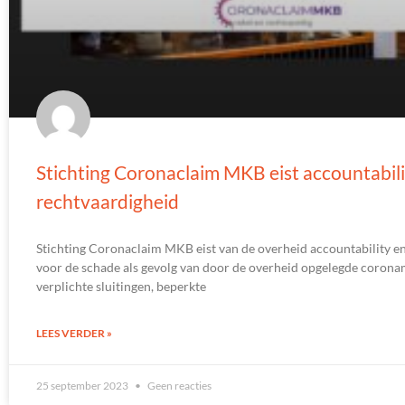
Stichting Coronaclaim MKB eist accountabili
rechtvaardigheid
Stichting Coronaclaim MKB eist van de overheid accountability e
voor de schade als gevolg van door de overheid opgelegde coron
verplichte sluitingen, beperkte
LEES VERDER »
25 september 2023
Geen reacties