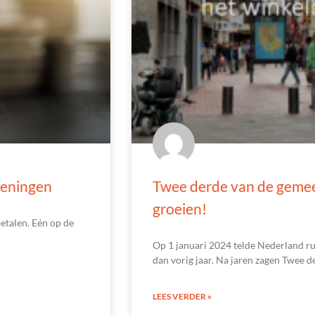
keningen
Twee derde van de gemee
groeien!
betalen. Eén op de
Op 1 januari 2024 telde Nederland ru
dan vorig jaar. Na jaren zagen Twee 
LEES VERDER »