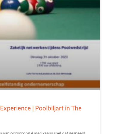
xperience | Poolbiljart in The
een van oorsprong Amerikaans spel dat gespeeld