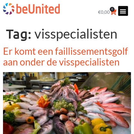
0
€
0,00
Tag:
visspecialisten
Er komt een faillissementsgolf
aan onder de visspecialisten